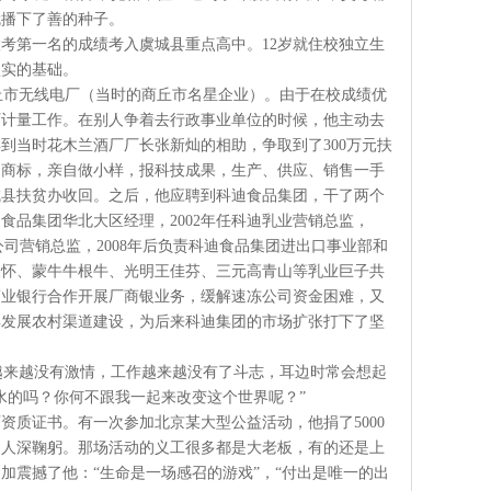
就播下了善的种子。
考第一名的成绩考入虞城县重点高中。12岁就住校独立生
坚实的基础。
商丘市无线电厂（当时的商丘市名星企业）。由于在校成绩优
厂计量工作。在别人争着去行政事业单位的时候，他主动去
得到当时花木兰酒厂厂长张新灿的相助，争取到了300万元扶
列商标，亲自做小样，报科技成果，生产、供应、销售一手
虞城县扶贫办收回。之后，他应聘到科迪食品集团，干了两个
迪食品集团华北大区经理，2002年任科迪乳业营销总监，
品公司营销总监，2008年后负责科迪食品集团进出口事业部和
俊怀、蒙牛牛根牛、光明王佳芬、三元高青山等乳业巨子共
商业银行合作开展厂商银业务，缓解速冻公司资金困难，又
年发展农村渠道建设，为后来科迪集团的市场扩张打下了坚
越来越没有激情，工作越来越没有了斗志，耳边时常会想起
水的吗？你何不跟我一起来改变这个世界呢？”
质证书。有一次参加北京某大型公益活动，他捐了5000
的人深鞠躬。那场活动的义工很多都是大老板，有的还是上
加震撼了他：“生命是一场感召的游戏”，“付出是唯一的出