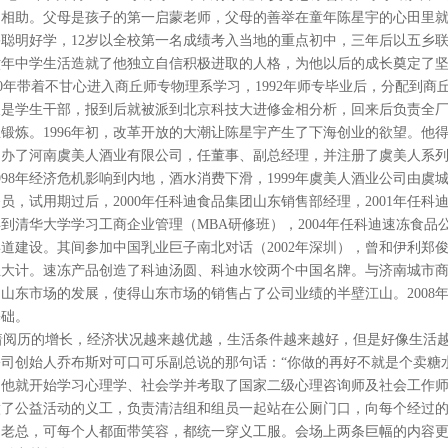
力相助。父母是孩子的第一启蒙老师，父母的善举在童年陈星宇的心田里
聪明好学，12岁以全校第一名成绩考入当地的重点初中，三年后以五乡联
六年中学生活造就了他独立自信积极进取的人格，为他以后的成长奠定了
990年带着不甘心进入商丘师专物理系学习，1992年师专毕业后，分配到
又是学生干部，报到后就被派到北京科技大进修金相分析，回来后负责全
锻炼。1996年初，改革开放的大潮让陈星宇产生了下海创业的欲望。他
创办了河南虞美人酒业有限公司，任董事、副总经理，并注册了虞美人系
998年经济危机影响到内地，酒水消费下滑，1999年虞美人酒业公司由
员，试用期过后，2000年任科迪食品集团山东销售部经理，2001年任科
3年到清华大学学习工商企业管理（MBA研修班），2004年任科迪速冻食
道建设。其间参加中国乳业巨子南北对话（2002年深圳），曾和伊利郑
业大计。速冻产品创造了科迪汤圆、科迪水饺两个中国名牌。与济南城市
山东市场的发展，使得山东市场的销售占了公司业绩的半壁江山。2008
基础。
着阅历的增长，经济状况越来越优越，生活条件越来越好，但是好像生活
公司创始人乔布斯对可口可乐副总说的那句话：“你做的再好不就是个卖糖
他就开始学习心理学、社会学并考取了国家二级心理咨询师及社会工作师资
做了公益活动的义工，负责清洁组和组员一起站在公厕门口，向每个经过
老总，可每个人都面带笑容，都统一穿义工服。会场上两条巨幅的内容更