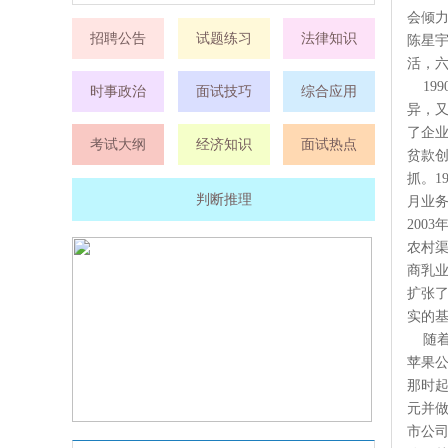
会倾
招聘公告
试题练习
法律知识
陈星宇
活，
1
时事政治
面试技巧
综合应用
异，
了企业
考试大纲
经济知识
面试热点
贫款
抓。1
判断推理
月业务
200
农村渠
商乳
扩张了
实的
随
苹果
那时起
元并
市公司