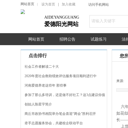
网站首页
设为首页
|
加入收藏
｜
访问手机网站
AIDEYANGGUANG
爱德阳光网站
网站首页
招聘公告
试题练习
法
点击排行
您
社会工作者解读二十大
2020年度社会救助绩效评估服务项目顺利进行中
来源:
河南爱德养老这些年 那些事
参加了那么多培训，还是做不好社工？这3点建议你值
得
创始人陈星宇简介
六
如花
商丘市政协书画院举办笔会喜迎“两会”胜利召开
长—
牵手志愿服务协会，共建校企联动平台
上