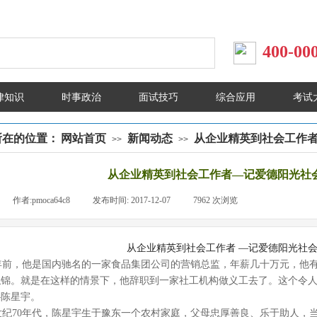
400-00
律知识
时事政治
面试技巧
综合应用
考试
所在的位置：
网站首页
新闻动态
从企业精英到社会工作
>>
>>
从企业精英到社会工作者—记爱德阳光社
|
作者:
pmoca64c8
|
发布时间:
2017-12-07
|
7962
次浏览
|
从企业精英到社会工作者 —记爱德阳光社
年前，他是国内驰名的一家食品集团公司的营销总监，年薪几十万元，他
似锦。就是在这样的情景下，他辞职到一家社工机构做义工去了。这个令
—陈星宇。
世纪70年代，陈星宇生于豫东一个农村家庭，父母忠厚善良、乐于助人，