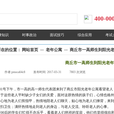
400-00
律知识
时事政治
面试技巧
综合应用
考试
所在的位置：
网站首页
老年公寓
商丘市一高师生到阳光
>>
>>
商丘市一高师生到阳光老年
|
作者:
pmoca64c8
|
发布时间:
2017-03-31
|
7803
次浏览
|
31号下午，市一高的高一师生代表团来到了商丘市阳光老年公寓看望老人
由于这些老人平时缺少子女们的关爱，面对这群热情的孩子们，心情也格
细心地为老人们剪指甲，热情地陪老人们聊天，贴心地为老人们捶背，来
打扫卫生；满怀热情地走到老人的身边，与老人交流、聆听老人的心事。
00后的学生们忙得不亦乐乎，看着老人们慈祥的笑容，他们也觉得很欣慰