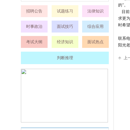
的”。
招聘公告
试题练习
法律知识
目前
求更
时希
时事政治
面试技巧
综合应用
联系电话
考试大纲
经济知识
面试热点
阳光老
判断推理
上