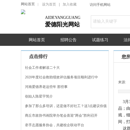
网站首页
设为首页
|
加入收藏
｜
访问手机网站
AIDEYANGGUANG
爱德阳光网站
网站首页
招聘公告
试题练习
法
点击排行
您
社会工作者解读二十大
2020年度社会救助绩效评估服务项目顺利进行中
来源:
河南爱德养老这些年 那些事
创始人陈星宇简介
3月
参加了那么多培训，还是做不好社工？这3点建议你值
品；
得
戏，
商丘市政协书画院举办笔会喜迎“两会”胜利召开
间，
牵手志愿服务协会，共建校企联动平台
这群