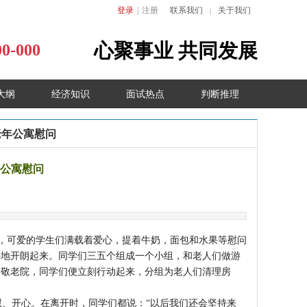
登录
|
注册
联系我们
关于我们
｜
心聚事业
共同发展
00-000
大纲
经济知识
面试热点
判断推理
老年公寓慰问
公寓慰问
，可爱的学生们满载着爱心，提着牛奶，面包和水果等慰问
外地开朗起来。
同学们三五个组成一个小组，和老人们做游
到敬老院，同学们便立刻行动起来，分组为老人们清理房
、开心。在离开时，同学们都说：“以后我们还会坚持来